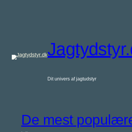
Spring
til
indhold
Jagtydstyr
Dit univers af jagtudstyr
De mest populære