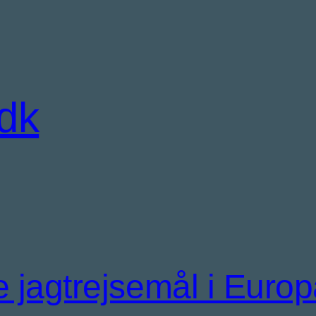
.dk
 jagtrejsemål i Europ