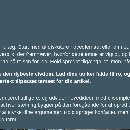
logindlæg. Start med at diskutere hovedtemaet eller emnet
verblik, der fremhæver, hvorfor dette emne er vigtigt, og h
erne på rejsen forude. Hold sproget tilgængeligt, men info
en dybeste visdom. Lad dine tanker falde til ro, og k
rfekt tilpasset temaet for din artikel.
troduceret tidligere, og udvider hovedideen med eksemple
for, at hver sætning bygger på den foregående for at o
or at styrke dine argumenter. Hold sproget kortfattet, me
ge form.