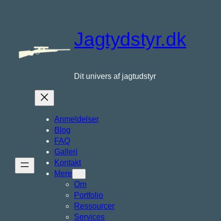
Spring
til
indhold
Jagtydstyr.dk
Dit univers af jagtudstyr
Anmeldelser
Blog
FAQ
Galleri
Kontakt
Mere
Om
Portfolio
Ressourcer
Services